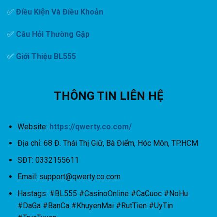
✅
Điều Kiện Và Điều Khoản
✅
C
âu Hỏi Thường Gặp
✅
Giới Thiệu BL555
THÔNG TIN LIÊN HỆ
Website:
https://qwerty.co.com/
Địa chỉ: 68 Đ. Thái Thị Giữ, Bà Điểm, Hóc Môn, TP.HCM
SĐT: 0332155611
Email:
support@qwerty.co.com
Hastags: #BL555 #CasinoOnline #CaCuoc #NoHu
#DaGa #BanCa #KhuyenMai #RutTien #UyTin