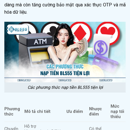
dàng mà còn tăng cường bảo mật qua xác thực OTP và mã
hóa dữ liệu.
Các phương thức nạp tiền BL555 tiện lợi
Mức
Phương
Nhược
Mô tả chi tiết
Ưu điểm
nạp tối
thức
điểm
thiểu
Hỗ trợ
Chuyển
Có thể