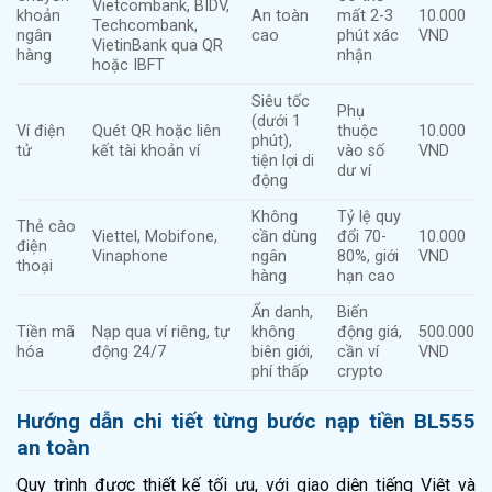
Vietcombank, BIDV,
khoản
An toàn
mất 2-3
10.000
Techcombank,
ngân
cao
phút xác
VND
VietinBank qua QR
hàng
nhận
hoặc IBFT
Siêu tốc
Phụ
(dưới 1
Ví điện
Quét QR hoặc liên
thuộc
10.000
phút),
tử
kết tài khoản ví
vào số
VND
tiện lợi di
dư ví
động
Không
Tỷ lệ quy
Thẻ cào
Viettel, Mobifone,
cần dùng
đổi 70-
10.000
điện
Vinaphone
ngân
80%, giới
VND
thoại
hàng
hạn cao
Ẩn danh,
Biến
Tiền mã
Nạp qua ví riêng, tự
không
động giá,
500.000
hóa
động 24/7
biên giới,
cần ví
VND
phí thấp
crypto
Hướng dẫn chi tiết từng bước nạp tiền BL555
an toàn
Quy trình được thiết kế tối ưu, với giao diện tiếng Việt và