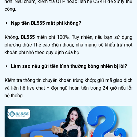
hơn. Nếu chậm, kiểm tra OTP hoặc liên hệ CSKH để xử lý thủ
công.
Nạp tiền BL555 mất phí không?
Không,
BL555
miễn phí 100%. Tuy nhiên, nếu bạn sử dụng
phương thức Thẻ cào điện thoại, nhà mạng sẽ khấu trừ một
khoản phí nhỏ theo quy định của họ.
Làm sao nếu gửi tiền bình thường bỗng nhiên bị lỗi?
Kiểm tra thông tin chuyển khoản trùng khớp; giữ mã giao dịch
và liên hệ live chat – đội ngũ hoàn tiền trong 24 giờ nếu lỗi
hệ thống.