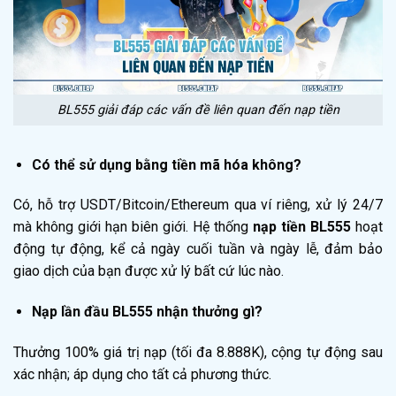
BL555 giải đáp các vấn đề liên quan đến nạp tiền
Có thể sử dụng bằng tiền mã hóa không?
Có, hỗ trợ USDT/Bitcoin/Ethereum qua ví riêng, xử lý 24/7
mà không giới hạn biên giới. Hệ thống
nạp tiền BL555
hoạt
động tự động, kể cả ngày cuối tuần và ngày lễ, đảm bảo
giao dịch của bạn được xử lý bất cứ lúc nào.
Nạp lần đầu BL555 nhận thưởng gì?
Thưởng 100% giá trị nạp (tối đa 8.888K), cộng tự động sau
xác nhận; áp dụng cho tất cả phương thức.