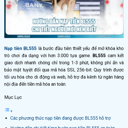
Nạp tiền BL555
là bước đầu tiên thiết yếu để mở khóa kho
trò chơi đa dạng với hơn 3.000 tựa game.
BL555
cam kết
giao dịch nhanh chóng chỉ trong 1-3 phút, không phí ẩn và
bảo mật tuyệt đối qua mã hóa SSL 256-bit. Quy trình được
tối ưu hóa cho di động và web, hỗ trợ đa kênh từ ngân hàng
nội địa đến tiền mã hóa an toàn.
Mục Lục
Các phương thức nạp tiền đang được BL555 hỗ trợ