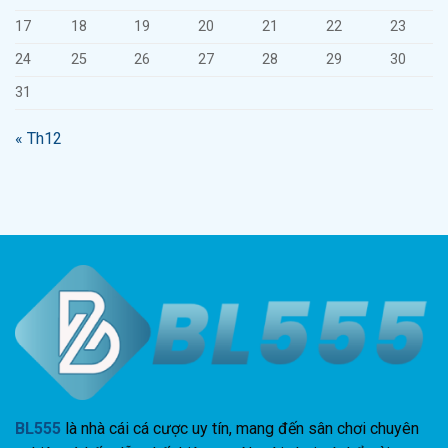
17
18
19
20
21
22
23
24
25
26
27
28
29
30
31
« Th12
BL555
là nhà cái cá cược uy tín, mang đến sân chơi chuyên