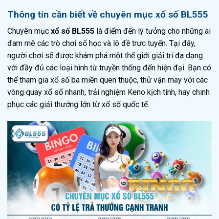
Thông tin cần biết về chuyên mục xổ số BL555
Chuyên mục
xổ số BL555
là điểm đến lý tưởng cho những ai
đam mê các trò chơi số học và lô đề trực tuyến. Tại đây,
người chơi sẽ được khám phá một thế giới giải trí đa dạng
với đầy đủ các loại hình từ truyền thống đến hiện đại. Bạn có
thể tham gia xổ số ba miền quen thuộc, thử vận may với các
vòng quay xổ số nhanh, trải nghiệm Keno kịch tính, hay chinh
phục các giải thưởng lớn từ xổ số quốc tế.