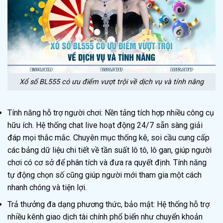
Xổ số BL555 có ưu điểm vượt trội về dịch vụ và tính năng
Tính năng hỗ trợ người chơi: Nền tảng tích hợp nhiều công cụ
hữu ích. Hệ thống chat live hoạt động 24/7 sẵn sàng giải
đáp mọi thắc mắc. Chuyên mục thống kê, soi cầu cung cấp
các bảng dữ liệu chi tiết về tần suất lô tô, lô gan, giúp người
chơi có cơ sở để phân tích và đưa ra quyết định. Tính năng
tự động chọn số cũng giúp người mới tham gia một cách
nhanh chóng và tiện lợi.
Trả thưởng đa dạng phương thức, bảo mật: Hệ thống hỗ trợ
nhiều kênh giao dịch tài chính phổ biến như chuyển khoản