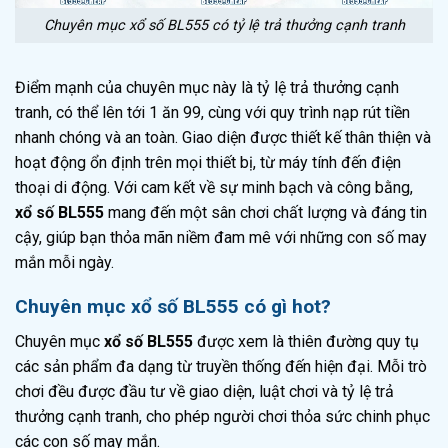
Chuyên mục xổ số BL555 có tỷ lệ trả thưởng cạnh tranh
Điểm mạnh của chuyên mục này là tỷ lệ trả thưởng cạnh
tranh, có thể lên tới 1 ăn 99, cùng với quy trình nạp rút tiền
nhanh chóng và an toàn. Giao diện được thiết kế thân thiện và
hoạt động ổn định trên mọi thiết bị, từ máy tính đến điện
thoại di động. Với cam kết về sự minh bạch và công bằng,
xổ số BL555
mang đến một sân chơi chất lượng và đáng tin
cậy, giúp bạn thỏa mãn niềm đam mê với những con số may
mắn mỗi ngày.
Chuyên mục xổ số BL555 có gì hot?
Chuyên mục
xổ số BL555
được xem là thiên đường quy tụ
các sản phẩm đa dạng từ truyền thống đến hiện đại. Mỗi trò
chơi đều được đầu tư về giao diện, luật chơi và tỷ lệ trả
thưởng cạnh tranh, cho phép người chơi thỏa sức chinh phục
các con số may mắn.