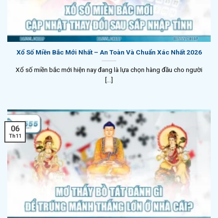
Xổ Số Miền Bắc Mới Nhất – An Toàn Và Chuẩn Xác Nhất 2026
Xổ số miền bắc mới hiện nay đang là lựa chọn hàng đầu cho người
[...]
06
Th11