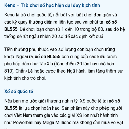
Keno – Trò chơi số học hiện đại đầy kịch tính
Keno là trò chơi quốc tế, nổi bật với luật chơi đơn giản và
các kỳ quay thưởng diễn ra liên tục sau vài phút tại
xổ số
BL555
. Để chơi, bạn chọn từ 1 đến 10 trong bộ 80, sau đó hệ
thống sẽ rút ngẫu nhiên 20 số để xác định kết quả.
Tiền thưởng phụ thuộc vào số lượng con bạn chọn trùng
khớp. Ngoài ra,
xổ số BL555
còn cung cấp các kiểu cược
phụ hấp dẫn như Tài/Xỉu (tổng điểm 20 lớn hay nhỏ hơn
810), Chẵn/Lẻ, hoặc cược theo Ngũ hành, làm tăng thêm sự
kịch tính cho trò chơi.
Xổ số quốc tế
Nếu bạn mơ ước giải thưởng nghìn tỷ, XS quốc tế tại
xổ số
BL555
là lựa chọn hoàn hảo. Sản phẩm này cho phép người
chơi Việt Nam tham gia vào các giải XS lớn nhất hành tinh
như Powerball hay Mega Millions mà không cần mua vé vật