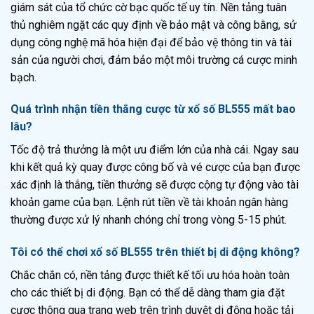
giám sát của tổ chức cờ bạc quốc tế uy tín. Nền tảng tuân
thủ nghiêm ngặt các quy định về bảo mật và công bằng, sử
dụng công nghệ mã hóa hiện đại để bảo vệ thông tin và tài
sản của người chơi, đảm bảo một môi trường cá cược minh
bạch.
Quá trình nhận tiền thắng cược từ xổ số BL555 mất bao
lâu?
Tốc độ trả thưởng là một ưu điểm lớn của nhà cái. Ngay sau
khi kết quả kỳ quay được công bố và vé cược của bạn được
xác định là thắng, tiền thưởng sẽ được cộng tự động vào tài
khoản game của bạn. Lệnh rút tiền về tài khoản ngân hàng
thường được xử lý nhanh chóng chỉ trong vòng 5-15 phút.
Tôi có thể chơi xổ số BL555 trên thiết bị di động không?
Chắc chắn có, nền tảng được thiết kế tối ưu hóa hoàn toàn
cho các thiết bị di động. Bạn có thể dễ dàng tham gia đặt
cược thông qua trang web trên trình duyệt di động hoặc tải