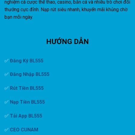
nghiệm cá cược thể thao, casino, bắn cá và nhiều trò chơi đổi
thưởng cực đỉnh. Nạp rút siêu nhanh, khuyến mãi khủng chờ
bạn mỗi ngày.
HƯỚNG DẪN
✅
Đăng Ký BL555
✅
Đăng Nhập BL555
✅
Rút Tiền BL555
✅
Nạp Tiền BL555
✅
Tải App BL555
✅
CEO CUNAM