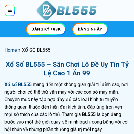
Skip
to
content
ĐĂNG KÝ +88K
ĐĂNG NHẬP
Home
»
XỔ SỐ BL555
Xổ Số BL555 – Sân Chơi Lô Đề Uy Tín Tỷ
Lệ Cao 1 Ăn 99
Xổ số BL555
mang đến một không gian giải trí đỉnh cao, nơi
người chơi có thể thử vận may với các con số may mắn.
Chuyên mục này tập hợp đầy đủ các loại hình từ truyền
thống quen thuộc đến hiện đại kịch tính, đáp ứng trọn vẹn
mọi sở thích của các lô thủ. Tham gia
BL555
là bạn đang
bước vào một thế giới quay số minh bạch, công bằng với cơ
hội nhận về những phần thưởng giá trị mỗi ngày.