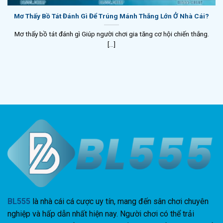
Mơ Thấy Bồ Tát Đánh Gì Để Trúng Mánh Thắng Lớn Ở Nhà Cái?
Mơ thấy bồ tát đánh gì Giúp người chơi gia tăng cơ hội chiến thắng.
[...]
BL555
là nhà cái cá cược uy tín, mang đến sân chơi chuyên
nghiệp và hấp dẫn nhất hiện nay. Người chơi có thể trải