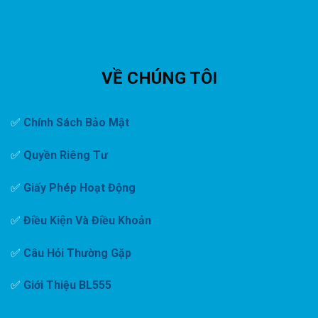
VỀ CHÚNG TÔI
✅
Chính Sách Bảo Mật
✅
Quyền Riêng Tư
✅
Giấy Phép Hoạt Động
✅
Điều Kiện Và Điều Khoản
✅
C
âu Hỏi Thường Gặp
✅
Giới Thiệu BL555