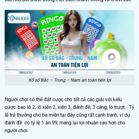
Xổ số Bắc – Trung – Nam an toàn tiện lợi
Người chơi có thể đặt cược cho tất cả các giải với kiểu
cược: bao lô 2, lô xiên 2, xiên 3, đánh đề, 3 càng, lô trượt… Tỷ
lệ trả thưởng cho ba miền tại đây cũng rất cạnh tranh, ví dụ
đánh đề có tỷ lệ 1 ăn 99, mang lại lợi nhuận cao hơn cho
người chơi.