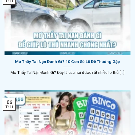
Th11
Mơ Thấy Tai Nạn Đánh Gì? 10 Con Số Lô Đề Thường Gặp
Mơ Thấy Tai Nạn Đánh Gì? Đây là câu hỏi được rất nhiều lô thủ [...]
06
Th11