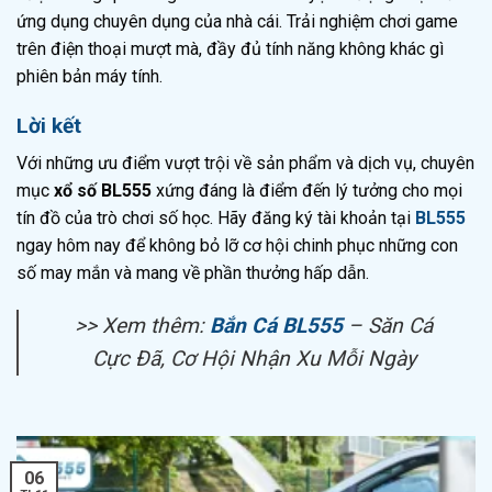
ứng dụng chuyên dụng của nhà cái. Trải nghiệm chơi game
trên điện thoại mượt mà, đầy đủ tính năng không khác gì
phiên bản máy tính.
Lời kết
Với những ưu điểm vượt trội về sản phẩm và dịch vụ, chuyên
mục
xổ số BL555
xứng đáng là điểm đến lý tưởng cho mọi
tín đồ của trò chơi số học. Hãy đăng ký tài khoản tại
BL555
ngay hôm nay để không bỏ lỡ cơ hội chinh phục những con
số may mắn và mang về phần thưởng hấp dẫn.
>> Xem thêm:
Bắn Cá BL555
– Săn Cá
Cực Đã, Cơ Hội Nhận Xu Mỗi Ngày
06